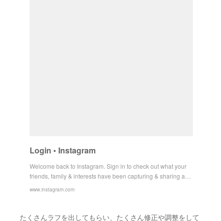
Login • Instagram
Welcome back to Instagram. Sign in to check out what your
friends, family & interests have been capturing & sharing a…
www.instagram.com
たくさんラフを出してもらい、たくさん修正や調整をして