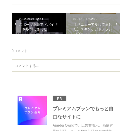
2022.09.21 12:54
2021.12.17 02:00
スポーツ爪護アドバイザ
【リニューアルしてまし
ーを取得しました
た】スキンケアドレッシ
ングミスト
0
コメント
PR
プレミアムプランでもっと自
由なサイトに
Ameba Owndで、広告非表示、画像容
量無制限、ページ数無制限などの機能